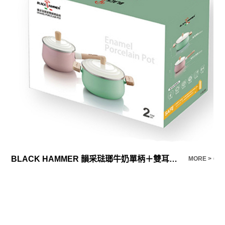
BLACK HAMMER 韻采琺瑯牛奶單柄＋雙耳湯鍋
C2
E >
MORE >