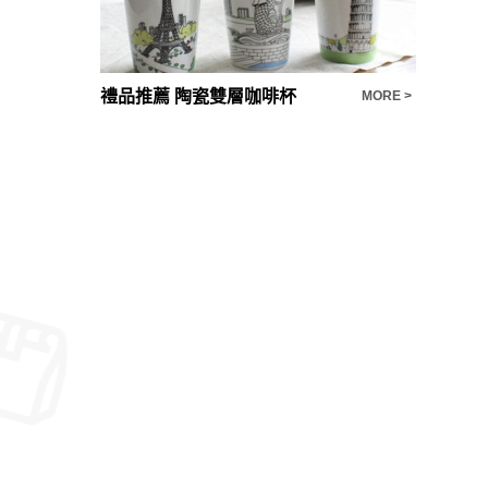
禮品推薦 陶瓷雙層咖啡杯
迷失森之
MORE >
MORE >