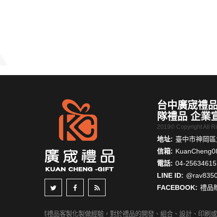
台中廣宬禮品
隊禮品 企業
2019© Copyright All 
地址:
臺中市神岡區大
信箱:
KuanCheng0
電話:
04-25634615
LINE ID:
@rav835
FACEBOOK:
禮品
擁有豐富的企業禮品客製化製做經驗，對於禮品的開發、組合、設計、印刷或包