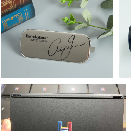
途保溫杯瓶
小朋友便當袋(PP袋)
MORE >