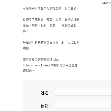
04-25
可專屬為公司企業行號打造獨一無二產品，
從初步了解數量、預算、交期，為您從挑選
產品、規劃、設計、包裝，一條龍禮品服
務。
每個客戶將是業務專員與您一對一接洽服務
規劃
或可直接洽詢業務經理(Line
Id:babymomolove)了解初步需求為您量身
規劃唷^^
姓名：
信箱：