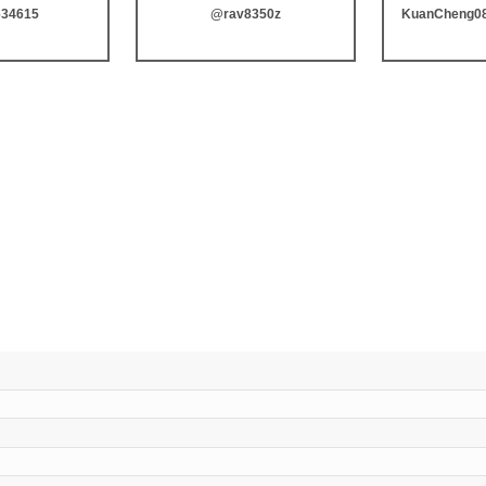
634615
@rav8350z
KuanCheng0