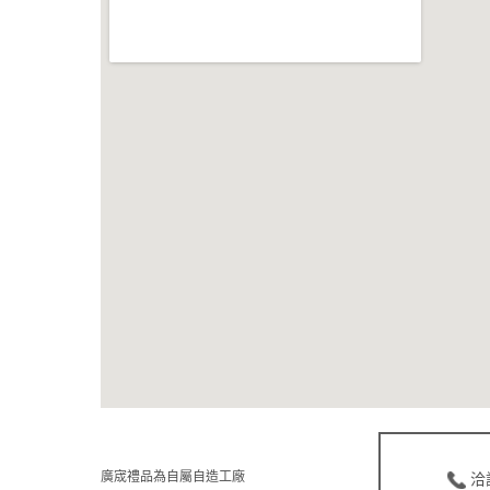
廣宬禮品為自屬自造工廠
洽