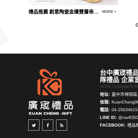
禮品推薦 創意陶瓷金邊雙層串盤三層點心盤婚禮蛋糕盤生日水果盤首飾展示架
鈦金原子
MORE >
MORE >
台中廣宬禮品
隊禮品 企業
2019© Copyright All 
地址:
臺中市神岡區大
信箱:
KuanCheng0
電話:
04-25634615
LINE ID:
@rav835
FACEBOOK:
禮品