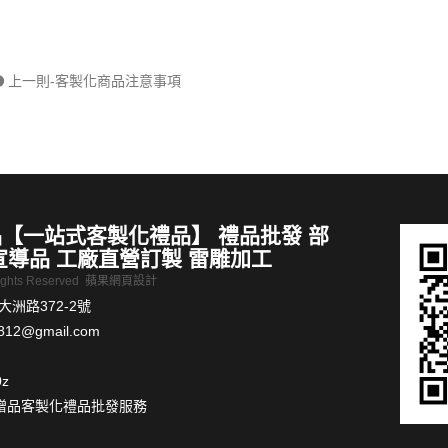
筆
鍋霸輕巧泡茶壺400ml(玻璃)
MORE >
上一則-客製化商品注意事項
【一站式客製化禮品】 禮品批發 部
宣導品 工廠直營訂製 雷雕加工
Rights Reserved
蘋果網頁設計
洲路372-2號
812@gmail.com
0z
贈品客製化禮品批發服務