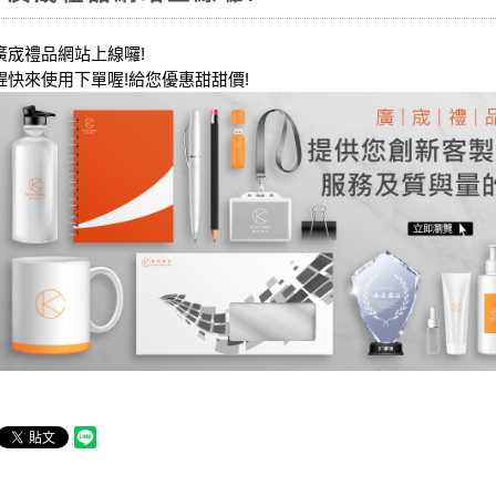
廣宬禮品網站上線囉!
趕快來使用下單喔!給您優惠甜甜價!