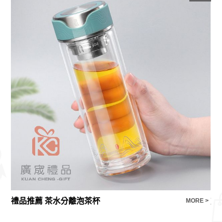
禮品推薦 茶水分離泡茶杯
旅
E >
MORE >