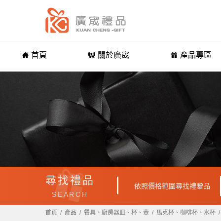
首頁
關於廣宬
產品專區
尋找禮品
依照價格範圍尋找禮贈品
SEARCH
首頁
產品
餐具、廚房器皿、杯、壺
馬克杯、咖啡杯、水杯