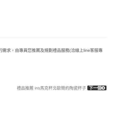
的需求，由專員您推薦及規劃禮品服務(洽線上line客服專
禮品推薦 ins馬克杯北歐簡約陶瓷杯子
下一個