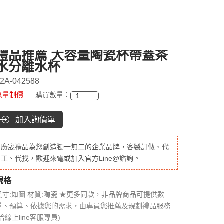
禮品推薦 大容量陶瓷杯帶蓋茶
水分離水杯
2A-042588
以量制價
購買數量：
加入詢價單
廣宬禮品為您創造獨一無二的企業品牌，客製訂做、代
工、代找，歡迎來電或加入官方Line@諮詢。
規格
尺寸:如圖 材質:陶瓷 ★更多同款，非品牌商品可提供數
量、預算、依據您的需求，由專員您推薦及規劃禮品服務
(洽線上line客服專員)