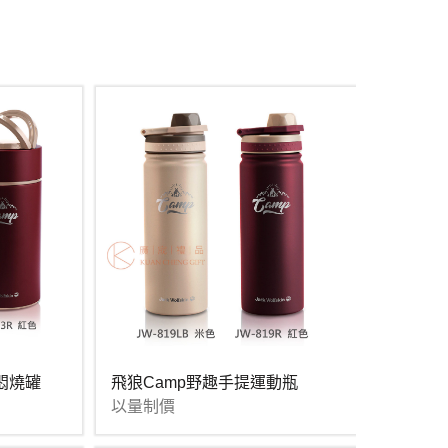
悶燒罐
飛狼Camp野趣手提運動瓶
以量制價