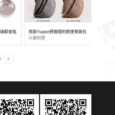
客製化禮品馬克杯雅緻含蓋勺磨砂陶杯
MORE >
MORE >
玻璃都會瓶
飛狼Yuppie野趣簡約輕便單肩包
以量制價
4