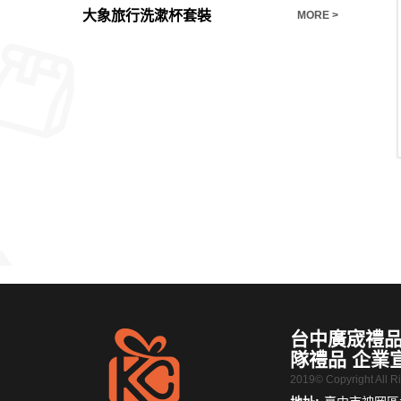
客製化禮品馬克杯雅緻含蓋勺磨砂陶杯
大象旅行洗漱杯套裝
禮品推薦
MORE >
MORE >
台中廣宬禮品
隊禮品 企業
2019© Copyright All 