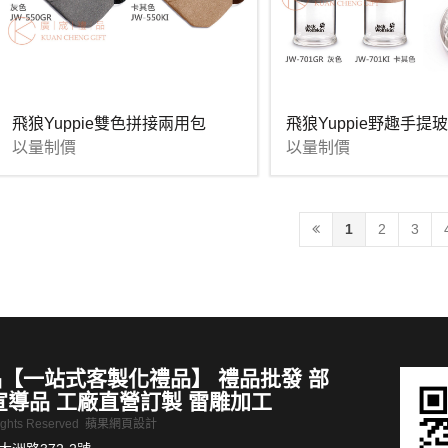
咖啡杯碟訂製客製
手機三合一USB禮品USB客製
MORE >
飛狼Yuppie雙色拼接兩用包
飛狼Yuppie野趣手提
以量制價
以量制價
1
2
3
【一站式客製化禮品】 禮品批發 部
宣導品 工廠直營訂製 雷雕加工
Rights Reserved
蘋果網頁設計