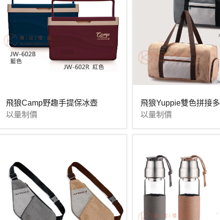
飛狼Camp野趣手提保冰壺
飛狼Yuppie雙色拼接
以量制價
以量制價