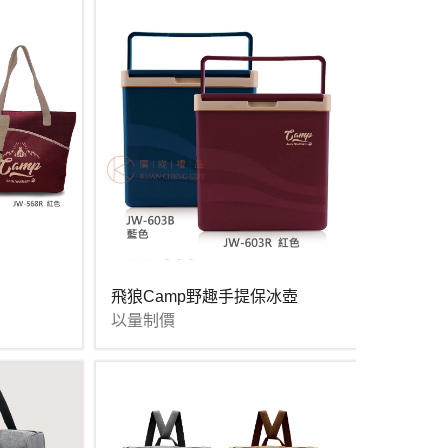
飛狼Camp野趣手提保冰壺
以量制價