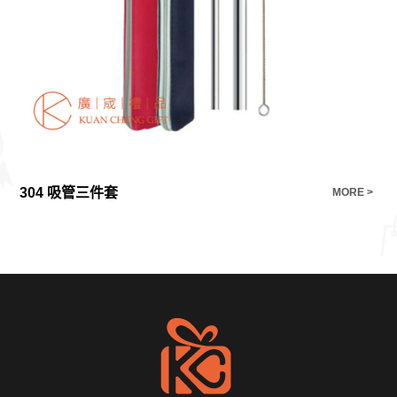
304 吸管三件套
Ba
E >
MORE >