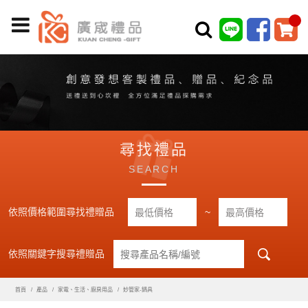
尋找禮品
SEARCH
依照價格範圍尋找禮贈品
~
依照關鍵字搜尋禮贈品
首頁
產品
家電、生活、廚房用品
妙管家-鍋具