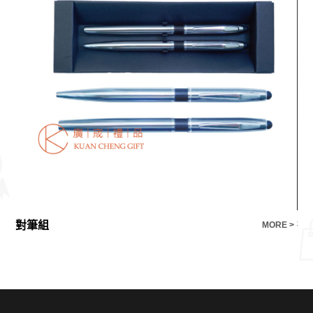
對筆組
行
E >
MORE >