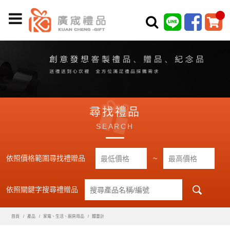
尋找禮品
SEARCH
依照價格範圍尋找禮贈品
~
依照關鍵字搜尋禮贈品
首頁
產品
家電、生活、廚房用品
體重計