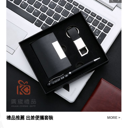
禮品推薦 出差便攜套裝
英
E >
MORE >