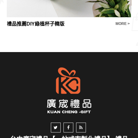
禮品推薦DIY綠植杯子韓版
E >
MORE >