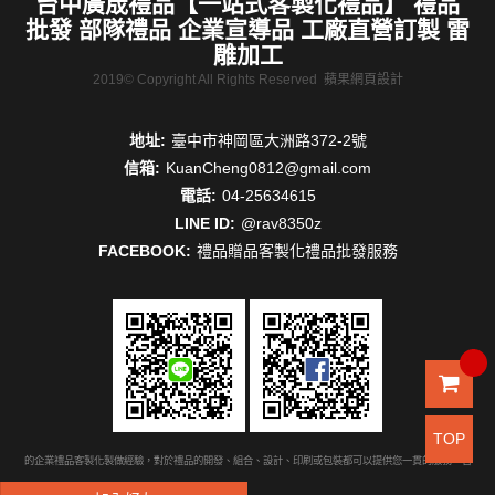
台中廣宬禮品【一站式客製化禮品】 禮品
批發 部隊禮品 企業宣導品 工廠直營訂製 雷
雕加工
2019© Copyright All Rights Reserved
蘋果網頁設計
地址:
臺中市神岡區大洲路372-2號
信箱:
KuanCheng0812@gmail.com
電話:
04-25634615
LINE ID:
@rav8350z
FACEBOOK:
禮品贈品客製化禮品批發服務
TOP
有豐富的企業禮品客製化製做經驗，對於禮品的開發、組合、設計、印刷或包裝都可以提供您一貫的服務。台中禮