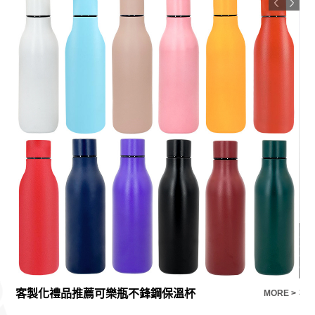
客製化禮品推薦可樂瓶不鋒鋼保溫杯
禮
E >
MORE >