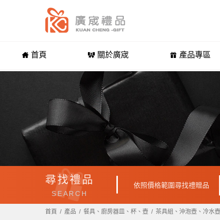
首頁
關於廣宬
產品專區
尋找禮品
依照價格範圍尋找禮贈品
SEARCH
首頁
產品
餐具、廚房器皿、杯、壺
茶具組、沖泡壺、冷水