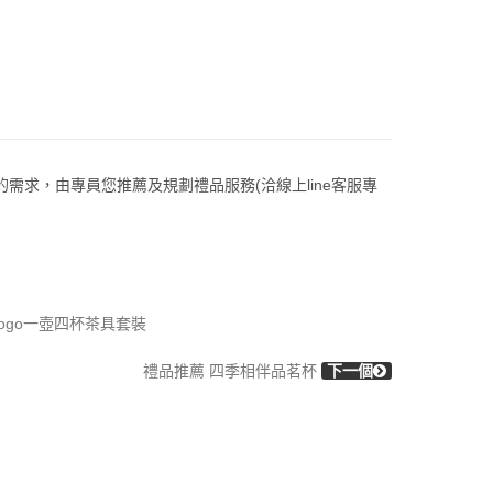
的需求，由專員您推薦及規劃禮品服務(洽線上line客服專
ogo一壺四杯茶具套裝
禮品推薦 四季相伴品茗杯
下一個