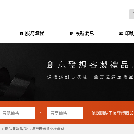
服務流程
最新消息
印刷
~
依照關鍵字搜尋禮贈品
壺
禮品推薦 客製化 防燙玻璃泡茶杯蓋碗