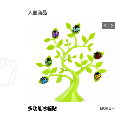
人氣商品
安妮兔鑄鐵造型便當雙入組B-鑄鐵陶瓷二代*2+st2010保冰溫袋
多功能冰箱貼
弓型滾輪
MORE >
MORE >