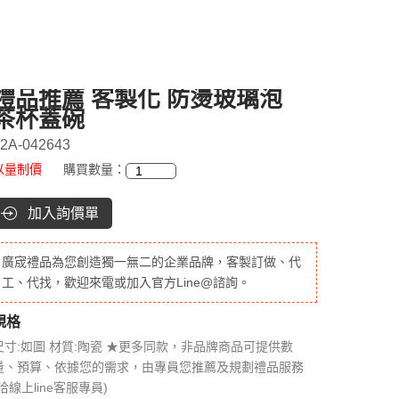
禮品推薦 客製化 防燙玻璃泡
茶杯蓋碗
2A-042643
以量制價
購買數量：
加入詢價單
廣宬禮品為您創造獨一無二的企業品牌，客製訂做、代
工、代找，歡迎來電或加入官方Line@諮詢。
規格
尺寸:如圖 材質:陶瓷 ★更多同款，非品牌商品可提供數
量、預算、依據您的需求，由專員您推薦及規劃禮品服務
(洽線上line客服專員)