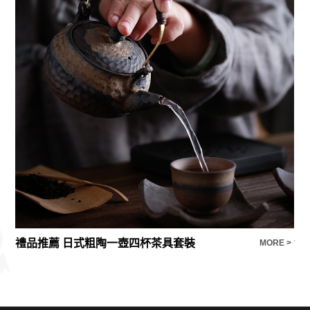
禮品推薦 日式粗陶一壺四杯茶具套裝
鎖
E >
MORE >