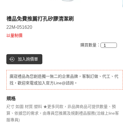
禮品免費推薦打孔矽膠清潔刷
22M-051620
以量制價
購買數量：
加入詢價單
廣宬禮品為您創造獨一無二的企業品牌，客製訂做、代工、代
找，歡迎來電或加入官方Line@諮詢。
規格
尺寸:如圖 材質:塑料 ★更多同款，非品牌商品可提供數量、預
算、依據您的需求，由專員您推薦及規劃禮品服務(洽線上line客
服專員)