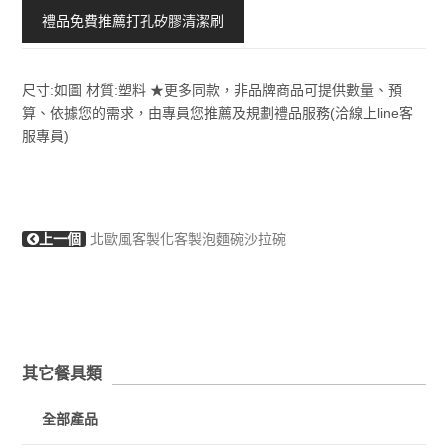
禮品免費推薦打孔矽膠清潔刷
尺寸:如圖 材質:塑料 ★更多同款，非品牌商品可提供數量、預
算、依據您的需求，由專員您推薦及規劃禮品服務(洽線上line客
服專員)
上一個
北歐風客製化客製泡麵碗沙拉碗
其它餐具類
全部產品