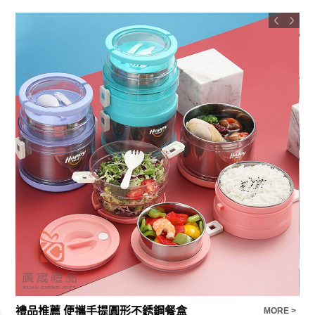
禮品推薦 便攜手提圓形不銹鋼餐盒
【
E >
MORE >