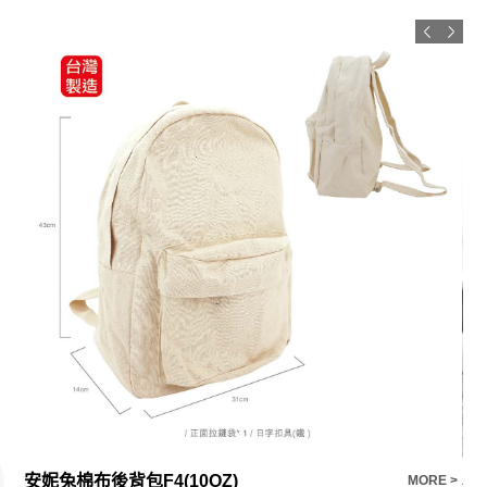
安妮兔棉布後背包F4(10OZ)
小
E >
MORE >