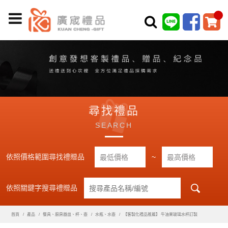
尋找禮品
SEARCH
依照價格範圍尋找禮贈品
~
依照關鍵字搜尋禮贈品
首頁
產品
餐具、廚房器皿、杯、壺
水瓶、水壺
【客製化禮品推薦】 牛油果玻璃水杯訂製