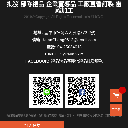
批發 部隊禮品 企業宣導品 工廠直營訂製 雷
雕加工
2019© Copyright All Rights Reserved
蘋果網頁設計
地址:
臺中市神岡區大洲路372-2號
信箱:
KuanCheng0812@gmail.com
電話:
04-25634615
LINE ID:
@rav8350z
FACEBOOK:
禮品贈品客製化禮品批發服務
TOP
豐富的企業禮品客製化製做經驗，對於禮品的開發、組合、設計、印刷或包裝都可以提供您一貫的服務。台中禮品
加入好友