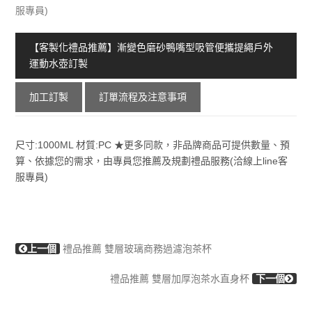
服專員)
【客製化禮品推薦】漸變色磨砂鴨嘴型吸管便攜提繩戶外
運動水壺訂製
加工訂製
訂單流程及注意事項
尺寸:1000ML 材質:PC ★更多同款，非品牌商品可提供數量、預
算、依據您的需求，由專員您推薦及規劃禮品服務(洽線上line客
服專員)
上一個
禮品推薦 雙層玻璃商務過濾泡茶杯
禮品推薦 雙層加厚泡茶水直身杯
下一個