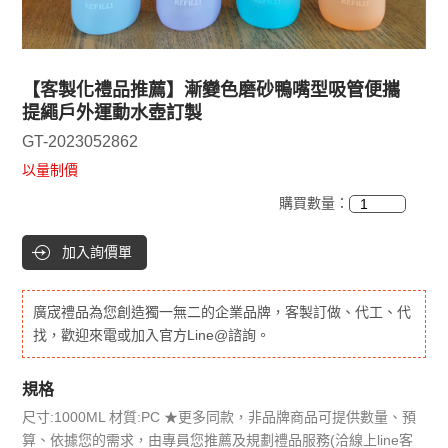
【客製化禮品推薦】漸變色磨砂鴨嘴型吸管便攜
提繩戶外運動水壺訂製
GT-2023052862
以量制價
購買數量：
加入詢價單
廣宬禮品為您創造獨一無二的企業品牌，客製訂做、代工、代
找，歡迎來電或加入官方Line@諮詢。
規格
尺寸:1000ML 材質:PC ★更多同款，非品牌商品可提供數量、預
算、依據您的需求，由專員您推薦及規劃禮品服務(洽線上line客