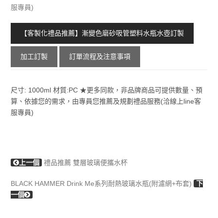
服專員)
【客製化禮品推薦】漸變色磨砂吸管塑料水瓶水壺訂製
加工訂製
訂單流程及注意事項
尺寸: 1000ml 材質:PC ★更多同款，非品牌商品可提供數量、預
算、依據您的需求，由專員您推薦及規劃禮品服務(洽線上line客
服專員)
上一個
禮品推薦 雙層玻璃便攜水杯
BLACK HAMMER Drink Me系列耐熱玻璃水瓶(附濾網+布套)
下
一個