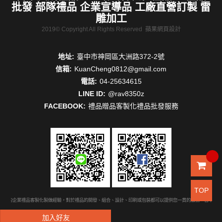
批發 部隊禮品 企業宣導品 工廠直營訂製 雷
雕加工
2019© Copyright All Rights Reserved
蘋果網頁設計
地址:
臺中市神岡區大洲路372-2號
信箱:
KuanCheng0812@gmail.com
電話:
04-25634615
LINE ID:
@rav8350z
FACEBOOK:
禮品贈品客製化禮品批發服務
TOP
豐富的企業禮品客製化製做經驗，對於禮品的開發、組合、設計、印刷或包裝都可以提供您一貫的服務。台中禮品
加入好友