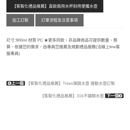
【客製化禮品推薦】直飲兩用水杯斜挎便攜水壺
加工訂製
訂單流程及注意事項
尺寸:900ml 材質:PC ★更多同款，非品牌商品可提供數量、預
算、依據您的需求，由專員您推薦及規劃禮品服務(洽線上line客
服專員)
上一個
【客製化禮品推薦】Tritan彈跳水壺 運動水壺訂製
【客製化禮品推薦】316不鏽鋼水壺
下一個