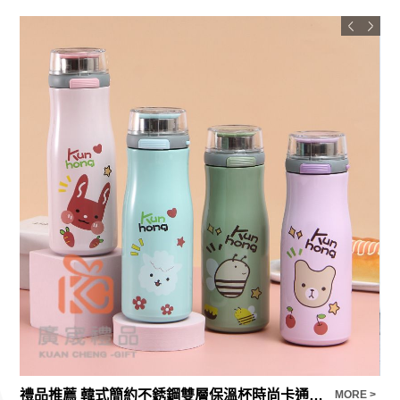
禮品推薦 韓式簡約不銹鋼雙層保溫杯時尚卡通男女情侶杯創意透明蓋禮品杯
安
E >
MORE >