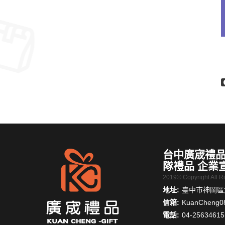
台中廣宬禮品
隊禮品 企業
2019© Copyright All 
地址:
臺中市神岡區大
信箱:
KuanCheng0
電話:
04-25634615