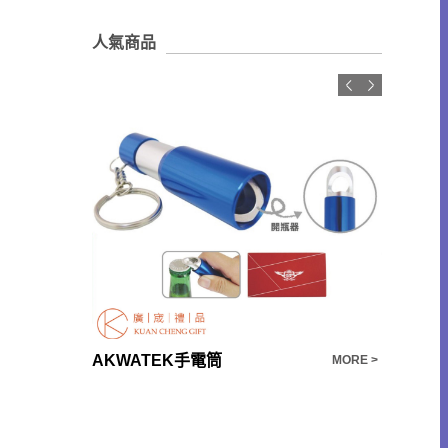
人氣商品
禮品推薦 客製化 純銀主人杯手工鎏銀品茗杯琺瑯彩扒花茶杯杯墊高檔禮盒商務送禮品
AKWATEK手電筒
台製300
MORE >
MORE >