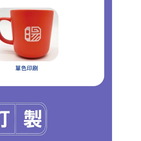
濾泡茶杯
禮品推薦 客製化 純銀主人杯手工鎏銀品茗杯琺瑯彩扒花茶杯杯墊高檔禮盒商務送禮品
MORE >
MORE >