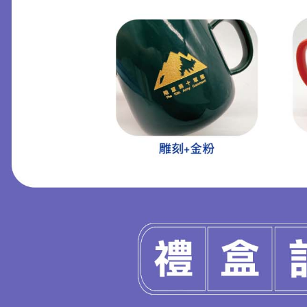
cc旋蓋杯
禮品推薦 雙層玻璃商務過
MORE >