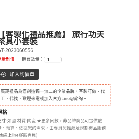
【客製化禮品推薦】 旅行功夫
茶具小套裝
T-2023060556
以量制價
購買數量：
加入詢價單
廣宬禮品為您創造獨一無二的企業品牌，客製訂做、代
工、代找，歡迎來電或加入官方Line@諮詢。
規格
尺寸:如圖 材質:陶瓷 ★更多同款，非品牌商品可提供數
量、預算、依據您的需求，由專員您推薦及規劃禮品服務
(洽線上line客服專員)