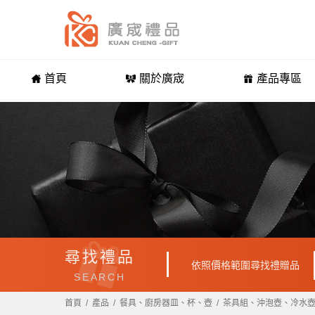
首頁
關於廣宬
產品專區
尋找禮品
依照價格範圍尋找禮贈品
SEARCH
首頁
產品
餐具、廚房器皿、杯、壺
茶具組、沖泡壺、冷水