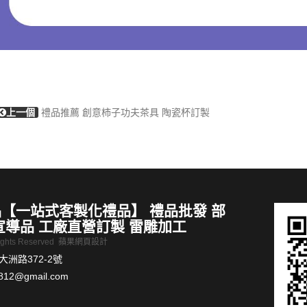
上一個
禮品推薦 創意柿子功夫茶具 陶瓷杯訂製
【一站式客製化禮品】 禮品批發 部
宣導品 工廠直營訂製 雷雕加工
Rights Reserved
蘋果網頁設計
洲路372-2號
812@gmail.com