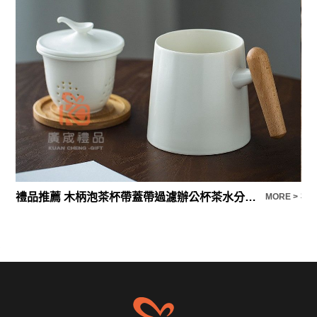
禮品推薦 木柄泡茶杯帶蓋帶過濾辦公杯茶水分離會議杯
禮
E >
MORE >