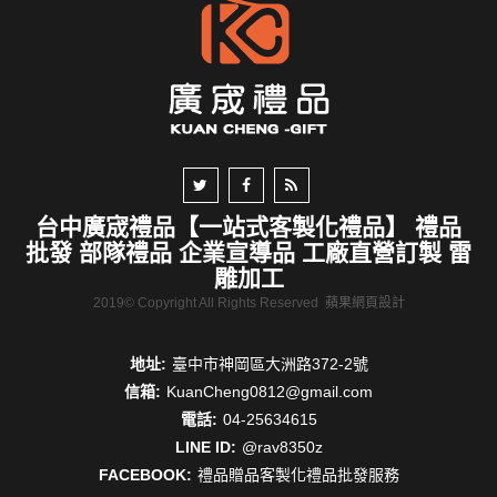
台中廣宬禮品【一站式客製化禮品】 禮品
批發 部隊禮品 企業宣導品 工廠直營訂製 雷
雕加工
2019© Copyright All Rights Reserved
蘋果網頁設計
地址:
臺中市神岡區大洲路372-2號
信箱:
KuanCheng0812@gmail.com
電話:
04-25634615
LINE ID:
@rav8350z
FACEBOOK:
禮品贈品客製化禮品批發服務