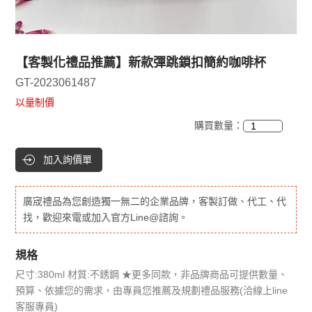
【客製化禮品推薦】新款彈跳鎖扣簡約咖啡杯
GT-2023061487
以量制價
購買數量：
加入詢價單
廣宬禮品為您創造獨一無二的企業品牌，客製訂做、代工、代
找，歡迎來電或加入官方Line@諮詢。
規格
尺寸:380ml 材質:不銹鋼 ★更多同款，非品牌商品可提供數量、
預算、依據您的需求，由專員您推薦及規劃禮品服務(洽線上line
客服專員)