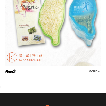
晶品米
禮
E >
MORE >