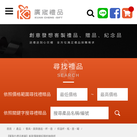
尋找禮品
SEARCH
依照價格範圍尋找禮贈品
~
依照關鍵字搜尋禮贈品
首頁
產品
餐具、廚房器皿、杯、壺
保溫杯、瓶、壺、罐
【客製化禮品推薦】新款彈跳鎖扣簡約咖啡杯