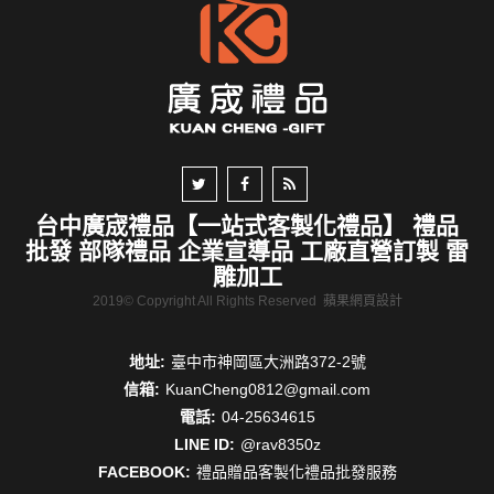
台中廣宬禮品【一站式客製化禮品】 禮品
批發 部隊禮品 企業宣導品 工廠直營訂製 雷
雕加工
2019© Copyright All Rights Reserved
蘋果網頁設計
地址:
臺中市神岡區大洲路372-2號
信箱:
KuanCheng0812@gmail.com
電話:
04-25634615
LINE ID:
@rav8350z
FACEBOOK:
禮品贈品客製化禮品批發服務