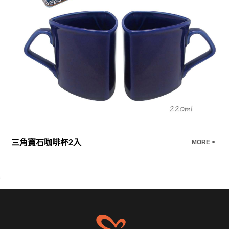
三角寶石咖啡杯2入
Ba
E >
MORE >