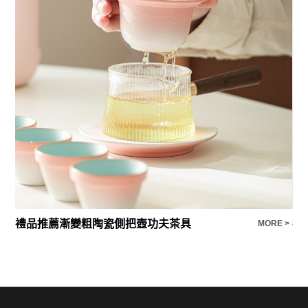
禮品推薦漸變粗陶瓷側把壺功夫茶具
E >
MORE >