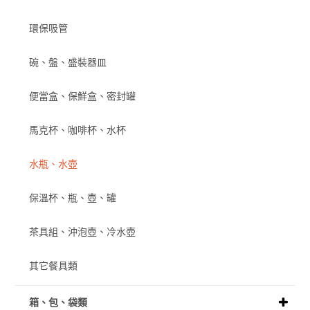
環保吸管
碗、盤、盛裝器皿
便當盒、保鮮盒、密封罐
馬克杯、咖啡杯、水杯
水瓶、水壺
保溫杯、瓶、壺、罐
茶具組、沖泡壺、冷水壺
其它餐具類
箱、包、袋類