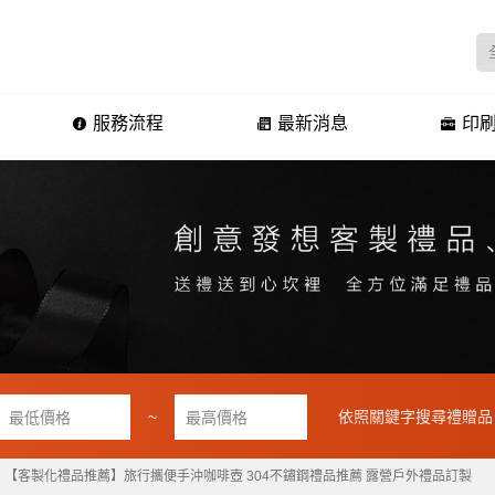
服務流程
最新消息
印刷
~
依照關鍵字搜尋禮贈品
【客製化禮品推薦】旅行攜便手沖咖啡壺 304不鏽鋼禮品推薦 露營戶外禮品訂製