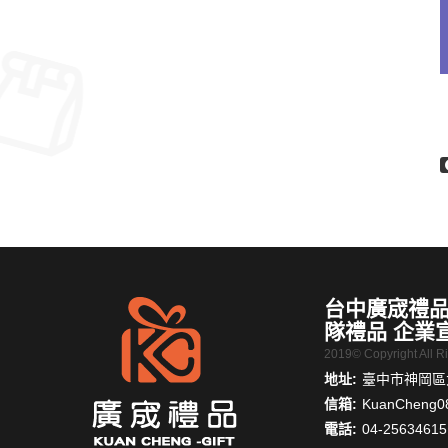
台中廣宬禮品
隊禮品 企業
2019© Copyright All 
地址:
臺中市神岡區大
信箱:
KuanCheng0
電話:
04-25634615