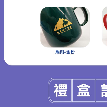
匙圈
英倫風T.O革命創新反摺傘
MORE >