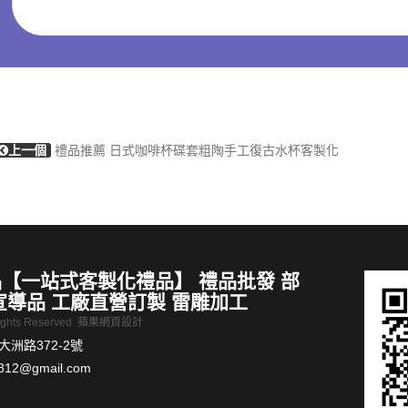
上一個
禮品推薦 日式咖啡杯碟套粗陶手工復古水杯客製化
【一站式客製化禮品】 禮品批發 部
宣導品 工廠直營訂製 雷雕加工
Rights Reserved
蘋果網頁設計
洲路372-2號
812@gmail.com