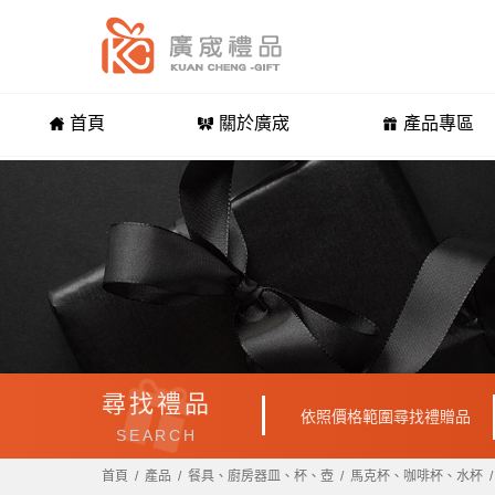
首頁
關於廣宬
產品專區
尋找禮品
依照價格範圍尋找禮贈品
SEARCH
首頁
產品
餐具、廚房器皿、杯、壺
馬克杯、咖啡杯、水杯