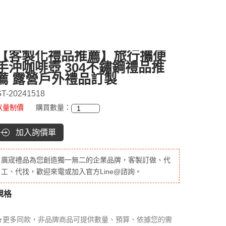
【客製化禮品推薦】旅行攜便
手沖咖啡壺 304不鏽鋼禮品推
薦 露營戶外禮品訂製
T-20241518
以量制價
購買數量：
加入詢價單
廣宬禮品為您創造獨一無二的企業品牌，客製訂做、代
工、代找，歡迎來電或加入官方Line@諮詢。
規格
★更多同款，非品牌商品可提供數量、預算、依據您的需