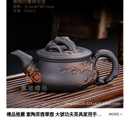
禮品推薦 紫陶茶壺單壺 大號功夫茶具家用手工紫砂壺西施壺陶瓷
禮
E >
MORE >