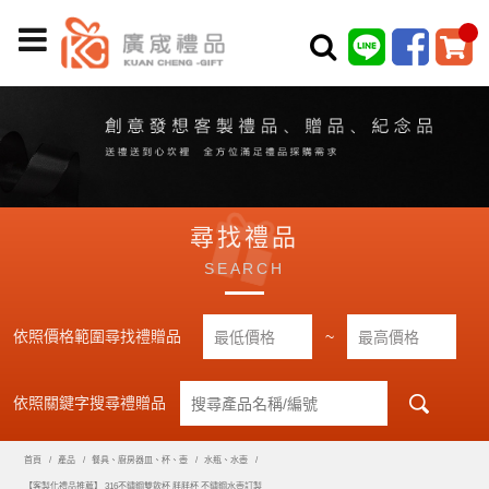
尋找禮品
SEARCH
依照價格範圍尋找禮贈品
~
依照關鍵字搜尋禮贈品
首頁
產品
餐具、廚房器皿、杯、壺
水瓶、水壺
【客製化禮品推薦】 316不鏽鋼雙飲杯 胖胖杯 不鏽鋼水壺訂製