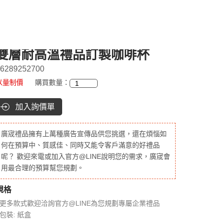
雙層耐高溫禮品訂製咖啡杯
6289252700
以量制價
購買數量：
加入詢價單
廣宬禮品擁有上萬種廣告宣傳品供您挑選，還在煩惱如
何在預算中、質感佳、同時又能令客戶滿意的好禮品
呢？ 歡迎來電或加入官方@LINE說明您的需求，廣宬會
用最合理的預算幫您規劃。
規格
●更多款式歡迎洽詢官方@LINE為您規劃專屬企業禮品
●包裝: 紙盒