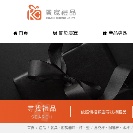
首頁
關於廣宬
產品專區
尋找禮品
依照價格範圍尋找禮贈品
SEARCH
首頁
產品
餐具、廚房器皿、杯、壺
馬克杯、咖啡杯、水杯