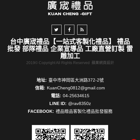
台中廣宬禮品【一站式客製化禮品】 禮品
批發 部隊禮品 企業宣導品 工廠直營訂製 雷
雕加工
2019© Copyright All Rights Reserved
蘋果網頁設計
地址:
臺中市神岡區大洲路372-2號
信箱:
KuanCheng0812@gmail.com
電話:
04-25634615
LINE ID:
@rav8350z
FACEBOOK:
禮品贈品客製化禮品批發服務