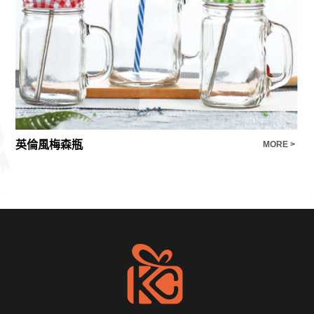
英倫風梅森瓶
E >
MORE >