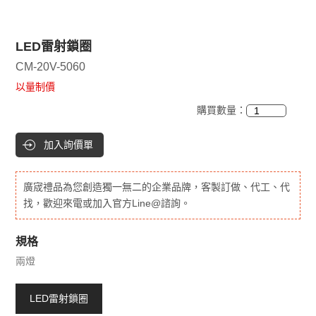
LED雷射鎖圈
CM-20V-5060
以量制價
購買數量：
加入詢價單
廣宬禮品為您創造獨一無二的企業品牌，客製訂做、代工、代
找，歡迎來電或加入官方Line@諮詢。
規格
兩燈
LED雷射鎖圈