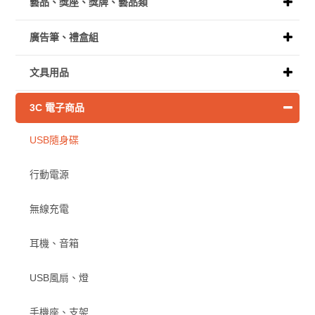
藝品、獎座、獎牌、藝品類
廣告筆、禮盒組
文具用品
3C 電子商品
USB隨身碟
行動電源
無線充電
耳機、音箱
USB風扇、燈
手機座、支架