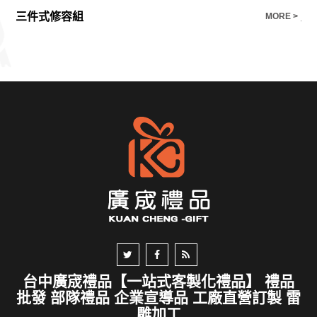
三件式修容組
原
E >
MORE >
台中廣宬禮品【一站式客製化禮品】 禮品
批發 部隊禮品 企業宣導品 工廠直營訂製 雷
雕加工