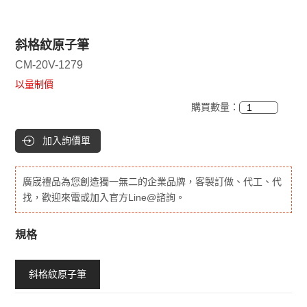
斜格紋原子筆
CM-20V-1279
以量制價
購買數量：
加入詢價單
廣宬禮品為您創造獨一無二的企業品牌，客製訂做、代工、代
找，歡迎來電或加入官方Line@諮詢。
規格
斜格紋原子筆