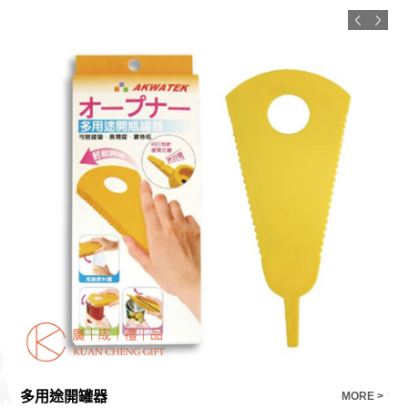
多用途開罐器
漾
E >
MORE >