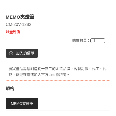
MEMO夾燈筆
CM-20V-1282
以量制價
購買數量：
加入詢價單
廣宬禮品為您創造獨一無二的企業品牌，客製訂做、代工、代
找，歡迎來電或加入官方Line@諮詢。
規格
MEMO夾燈筆