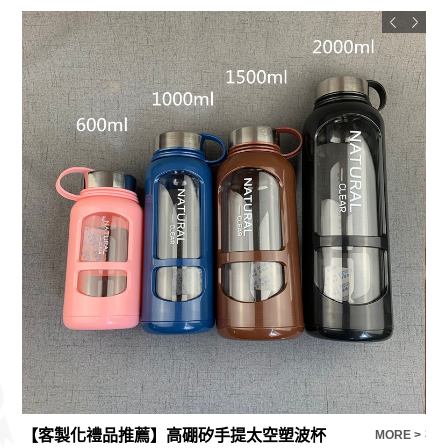
【客製化禮品推薦】高硼矽手提太空塑波杯
禮
E >
MORE >