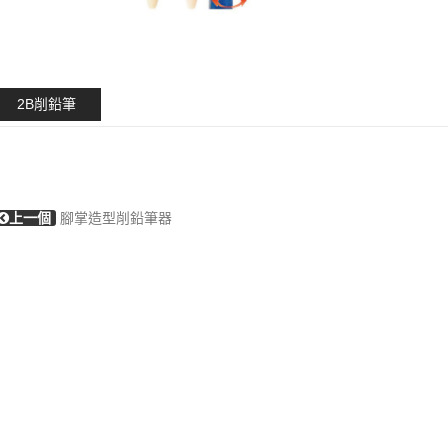
2B削鉛筆
上一個
腳掌造型削鉛筆器