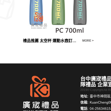
禮品推薦禪風黑陶快客旅行辦公個人功夫茶具茶壺茶杯茶具套裝陶瓷
禮品推薦 太空杯 運動水壺訂製 吸管彈跳杯水壺 可鎖
3C禮品
MORE >
MORE >
台中廣宬禮品
隊禮品 企業
2019© Copyright All 
地址:
臺中市神岡區大
信箱:
KuanCheng0
電話:
04-25634615