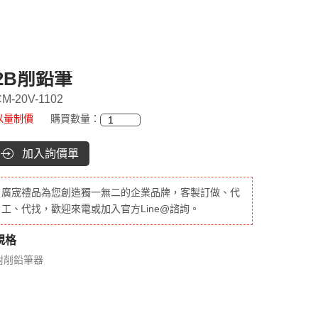
2B削鉛筆
M-20V-1102
以量制價
購買數量：
加入詢價單
廣宬禮品為您創造獨一無二的企業品牌，客製訂做、代
工、代找，歡迎來電或加入官方Line@諮詢。
規格
附削鉛筆器