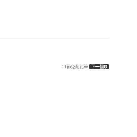
11節免削鉛筆
下一個