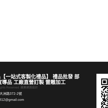
推薦 藍芽耳機客製化
削皮器四合一開罐器
MORE >
【一站式客製化禮品】 禮品批發 部
宣導品 工廠直營訂製 雷雕加工
Rights Reserved
蘋果網頁設計
洲路372-2號
812@gmail.com