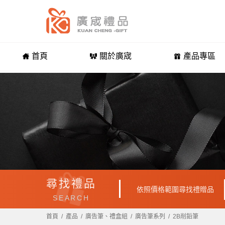
首頁
關於廣宬
產品專區
尋找禮品
依照價格範圍尋找禮贈品
SEARCH
首頁
產品
廣告筆、禮盒組
廣告筆系列
2B削鉛筆