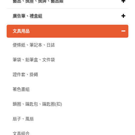
藝品、獎座、獎牌、藝品類
廣告筆、禮盒組
文具用品
便條紙、筆記本、日誌
筆袋、鉛筆盒、文件袋
證件套、掛繩
著色畫組
鎖圈、鑰匙包、鑰匙圈(扣)
扇子、風扇
文具組合