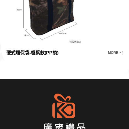
硬式環保袋-楓葉款(PP袋)
鍋
E >
MORE >