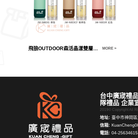
飛狼OUTDOOR森活晶漾雙層玻璃瓶套組
MORE >
MORE >
台中廣宬禮品
隊禮品 企業
2019© Copyright All 
地址:
臺中市神岡區大
信箱:
KuanCheng0
電話:
04-25634615