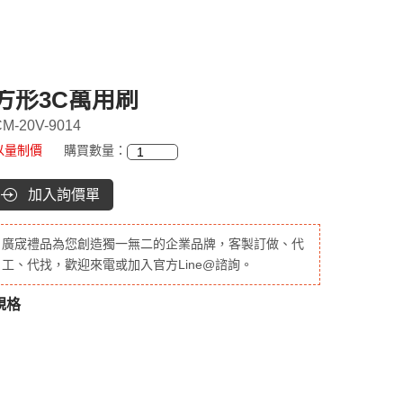
方形3C萬用刷
M-20V-9014
以量制價
購買數量：
加入詢價單
廣宬禮品為您創造獨一無二的企業品牌，客製訂做、代
工、代找，歡迎來電或加入官方Line@諮詢。
規格