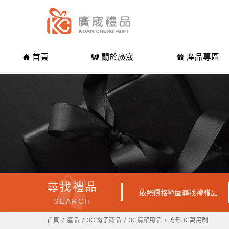
首頁
關於廣宬
產品專區
尋找禮品
依照價格範圍尋找禮贈品
SEARCH
首頁
產品
3C 電子商品
3C清潔用品
方形3C萬用刷