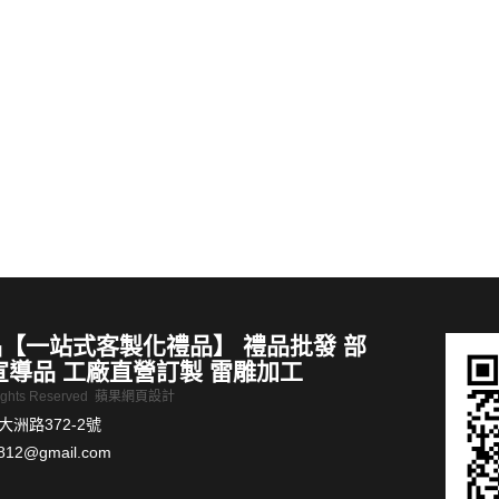
禮品推薦 便攜式旅行茶具套裝陶瓷快客杯出差旅行收納方便一壺4杯
【客製化禮品推薦】可愛老虎老鼠小豬水杯水壺訂製
MORE >
【一站式客製化禮品】 禮品批發 部
宣導品 工廠直營訂製 雷雕加工
Rights Reserved
蘋果網頁設計
洲路372-2號
812@gmail.com