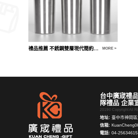
禮品推薦 辦公商務禮品簡約二件套
禮品推薦 不銹鋼雙層現代簡約直身保溫杯
MORE >
MORE >
台中廣宬禮品
隊禮品 企業
2019© Copyright All 
地址:
臺中市神岡區大
信箱:
KuanCheng0
電話:
04-25634615