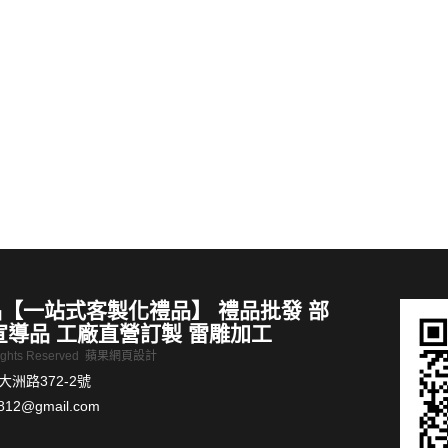
【客製化禮品推薦】提繩方形塑料水杯2200ml冷水杯水壺訂製
皮革碟
MORE >
【一站式客製化禮品】 禮品批發 部
宣導品 工廠直營訂製 雷雕加工
Rights Reserved
蘋果網頁設計
洲路372-2號
812@gmail.com