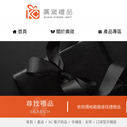
首頁
關於廣宬
產品專區
尋找禮品
依照價格範圍尋找禮贈品
SEARCH
首頁
產品
3C 電子商品
手機座、支架
口袋型手機座