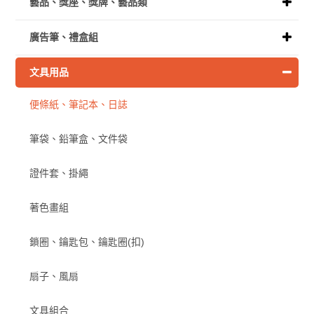
藝品、獎座、獎牌、藝品類
廣告筆、禮盒組
文具用品
便條紙、筆記本、日誌
筆袋、鉛筆盒、文件袋
證件套、掛繩
著色畫組
鎖圈、鑰匙包、鑰匙圈(扣)
扇子、風扇
文具組合