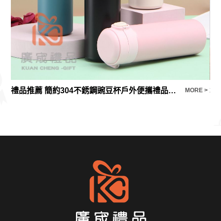
禮品推薦 簡約304不銹鋼豌豆杯戶外便攜禮品水杯
3
E >
MORE >