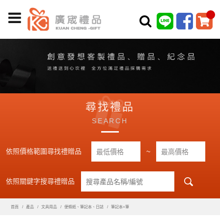
尋找禮品
SEARCH
依照價格範圍尋找禮贈品
~
依照關鍵字搜尋禮贈品
首頁
產品
文具用品
便條紙、筆記本、日誌
筆記本+筆