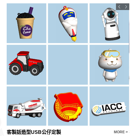
客製話造型USB公仔定製
禮
E >
MORE >