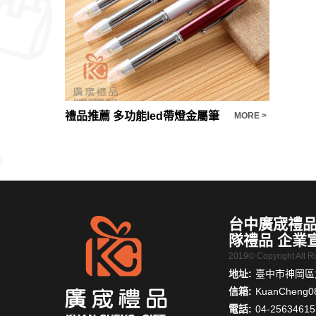
禮品推薦 多功能led帶燈金屬筆
簡約防水
MORE >
MORE >
台中廣宬禮品
隊禮品 企業
2019© Copyright All 
地址:
臺中市神岡區大
信箱:
KuanCheng0
電話:
04-25634615