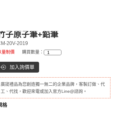
竹子原子筆+鉛筆
M-20V-2019
以量制價
購買數量：
加入詢價單
廣宬禮品為您創造獨一無二的企業品牌，客製訂做、代
工、代找，歡迎來電或加入官方Line@諮詢。
規格