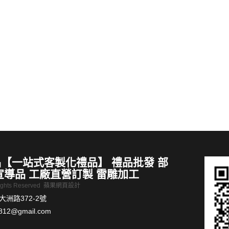
圓筒收納包
帆布杯套
MORE >
【一站式客製化禮品】 禮品批發 部
宣導品 工廠直營訂製 雷雕加工
Rights Reserved
蘋果網頁設計
洲路372-2號
812@gmail.com