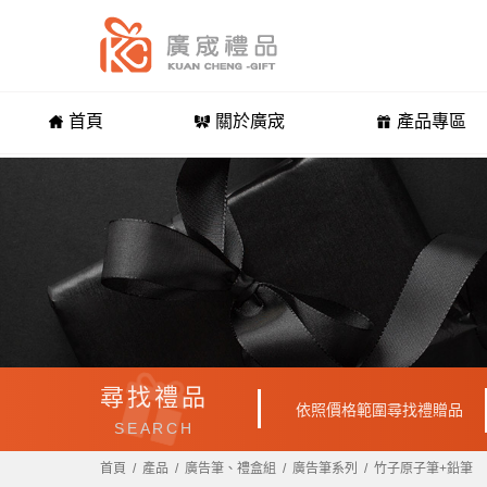
首頁
關於廣宬
產品專區
尋找禮品
依照價格範圍尋找禮贈品
SEARCH
首頁
產品
廣告筆、禮盒組
廣告筆系列
竹子原子筆+鉛筆