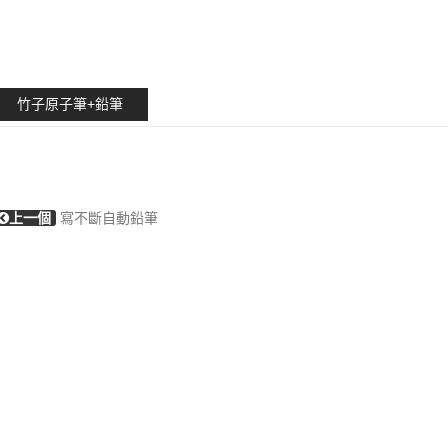
竹子原子筆+鉛筆
上一個
寫不斷自動鉛筆