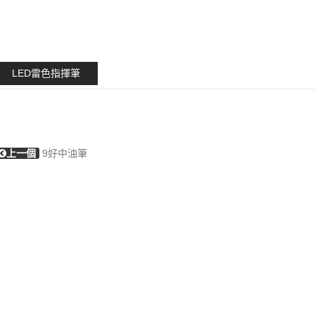
LED雷色指揮筆
上一個
9好中油筆