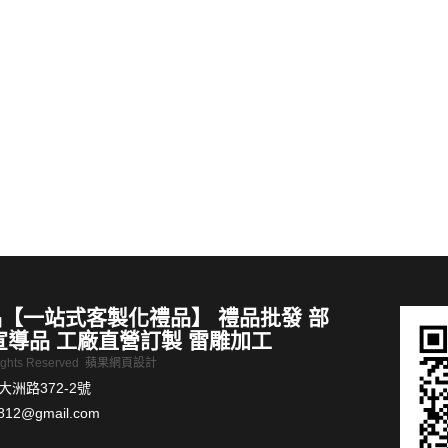
畫隔熱墊1入(盒裝)
禮品推薦廣式早茶陶瓷蒸盤鳳爪蒸碟
MORE >
【一站式客製化禮品】 禮品批發 部
宣導品 工廠直營訂製 雷雕加工
Rights Reserved
蘋果網頁設計
洲路372-2號
812@gmail.com