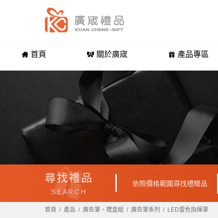
首頁
關於廣宬
產品專區
尋找禮品
依照價格範圍尋找禮贈品
SEARCH
首頁
產品
廣告筆、禮盒組
廣告筆系列
LED雷色指揮筆