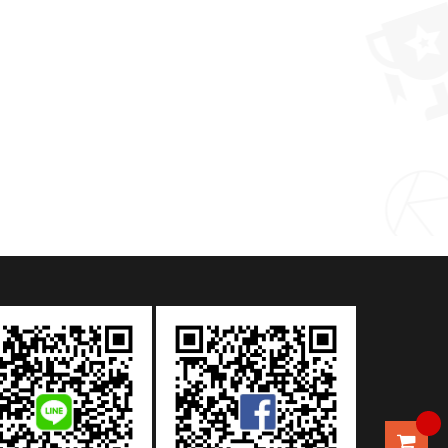
禮品推薦 客製化 芭蕉葉旅行茶具一壺三杯
MORE >
MORE >