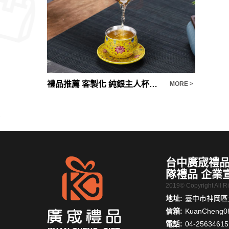
禮品推薦 客製化 芭蕉葉旅行茶具一壺三杯
禮品推薦 客製化 純銀主人杯手工鎏銀品茗杯琺瑯彩扒花茶杯杯墊高檔禮盒商務送禮品
安妮兔壁
MORE >
MORE >
台中廣宬禮品
隊禮品 企業
2019© Copyright All 
地址:
臺中市神岡區大
信箱:
KuanCheng0
電話:
04-25634615