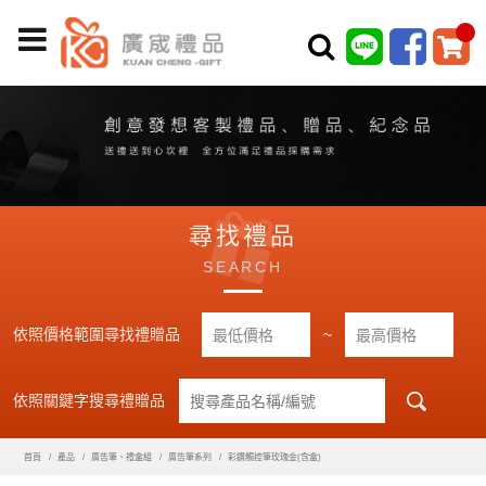
尋找禮品
SEARCH
依照價格範圍尋找禮贈品
~
依照關鍵字搜尋禮贈品
首頁
產品
廣告筆、禮盒組
廣告筆系列
彩鑽觸控筆玫瑰金(含盒)