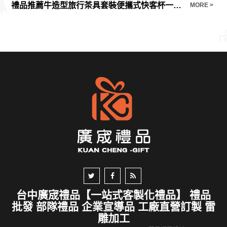
禮品推薦牛造型旅行茶具套裝便攜式快客杯一壺二杯開業禮品
冬
E >
MORE >
台中廣宬禮品【一站式客製化禮品】 禮品
批發 部隊禮品 企業宣導品 工廠直營訂製 雷
雕加工