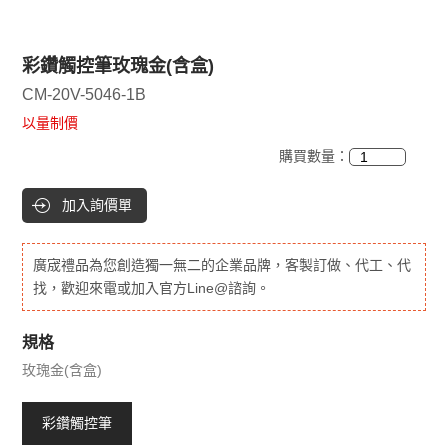
彩鑽觸控筆玫瑰金(含盒)
CM-20V-5046-1B
以量制價
購買數量：
加入詢價單
廣宬禮品為您創造獨一無二的企業品牌，客製訂做、代工、代
找，歡迎來電或加入官方Line@諮詢。
規格
玫瑰金(含盒)
彩鑽觸控筆