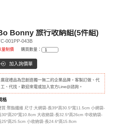
Bo Bonny 旅行收納組(5件組)
C-001PP-043B
以量制價
購買數量：
加入詢價單
廣宬禮品為您創造獨一無二的企業品牌，客製訂做、代
工、代找，歡迎來電或加入官方Line@諮詢。
規格
材質:聚酯纖維 尺寸:大網袋-長39*高30.5*寬11.5cm 小網袋-
30*高20*寬10.8cm 大收納袋-長32.5*高26cm 中收納袋-
25*高25.5cm 小收納袋-長24.6*高15.8cm