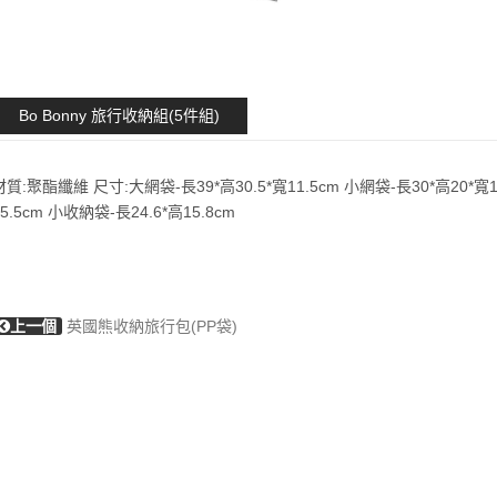
Bo Bonny 旅行收納組(5件組)
材質:聚酯纖維 尺寸:大網袋-長39*高30.5*寬11.5cm 小網袋-長30*高20*寬1
25.5cm 小收納袋-長24.6*高15.8cm
上一個
英國熊收納旅行包(PP袋)