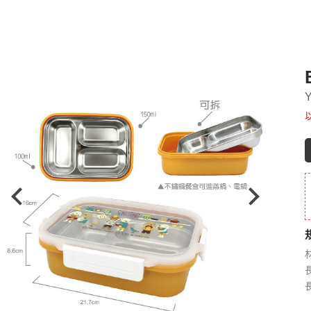
Y
長
長