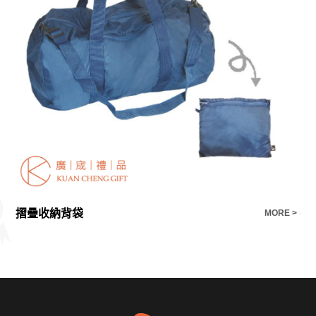
摺疊收納背袋
手
E >
MORE >