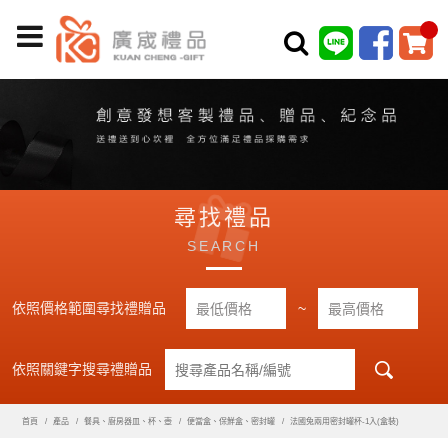
尋找禮品
SEARCH
依照價格範圍尋找禮贈品
~
依照關鍵字搜尋禮贈品
首頁
產品
餐具、廚房器皿、杯、壺
便當盒、保鮮盒、密封罐
法國兔兩用密封罐杯-1入(盒裝)