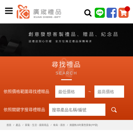
尋找禮品
SEARCH
依照價格範圍尋找禮贈品
~
依照關鍵字搜尋禮贈品
首頁
產品
家電、生活、廚房用品
傘具、雨衣
英國熊23吋素色質傘(PP袋)