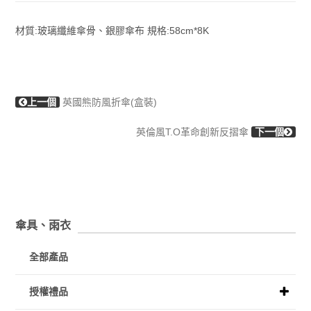
材質:玻璃纖維傘骨、銀膠傘布 規格:58cm*8K
上一個
英國熊防風折傘(盒裝)
英倫風T.O革命創新反摺傘
下一個
傘具、雨衣
全部產品
授權禮品