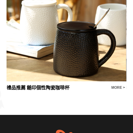
禮品推薦 鎚印個性陶瓷咖啡杯
禮
E >
MORE >