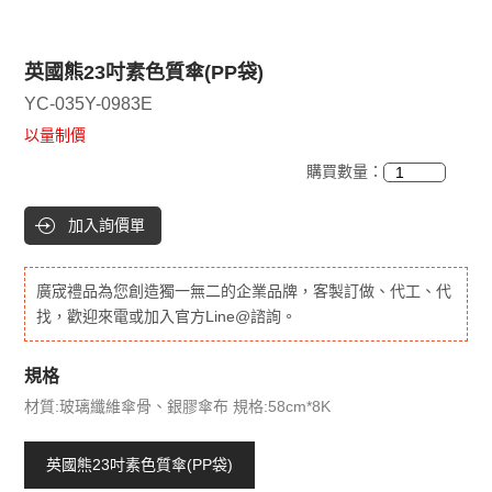
英國熊23吋素色質傘(PP袋)
YC-035Y-0983E
以量制價
購買數量：
加入詢價單
廣宬禮品為您創造獨一無二的企業品牌，客製訂做、代工、代
找，歡迎來電或加入官方Line@諮詢。
規格
材質:玻璃纖維傘骨、銀膠傘布 規格:58cm*8K
英國熊23吋素色質傘(PP袋)