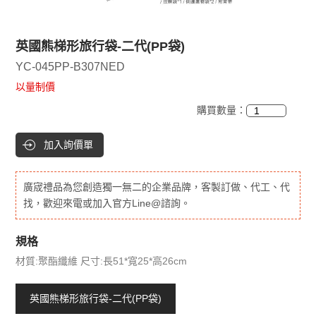
英國熊梯形旅行袋-二代(PP袋)
YC-045PP-B307NED
以量制價
購買數量：
加入詢價單
廣宬禮品為您創造獨一無二的企業品牌，客製訂做、代工、代
找，歡迎來電或加入官方Line@諮詢。
規格
材質:聚酯纖維 尺寸:長51*寬25*高26cm
英國熊梯形旅行袋-二代(PP袋)