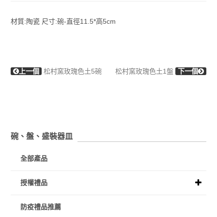
材質:陶瓷 尺寸:碗-直徑11.5*高5cm
上一個
松村窯玫瑰色土5碗
松村窯玫瑰色土1盤
下一個
碗、盤、盛裝器皿
全部產品
授權禮品
防疫禮品推薦