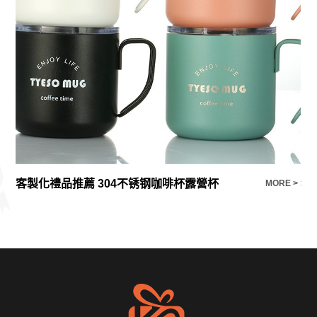
客製化禮品推薦 304不锈钢咖啡杯露營杯
名
E >
MORE >