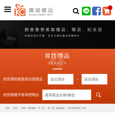
尋找禮品
SEARCH
依照價格範圍尋找禮贈品
~
依照關鍵字搜尋禮贈品
首頁
產品
餐具、廚房器皿、杯、壺
碗、盤、盛裝器皿
松村窯玫瑰色土6碗