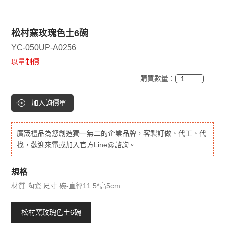
松村窯玫瑰色土6碗
YC-050UP-A0256
以量制價
購買數量：
加入詢價單
廣宬禮品為您創造獨一無二的企業品牌，客製訂做、代工、代
找，歡迎來電或加入官方Line@諮詢。
規格
材質:陶瓷 尺寸:碗-直徑11.5*高5cm
松村窯玫瑰色土6碗