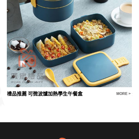
禮品推薦 可微波爐加熱學生午餐盒
賓
E >
MORE >