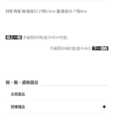
材質:陶瓷 碗/直徑12.2*高5.5cm 盤/直徑20.7*高4cm
上一個
手繪雲彩8碗(盒子#81#字盒)
手繪雲彩6碗2盤(盒子#62)
下一個
碗、盤、盛裝器皿
全部產品
授權禮品