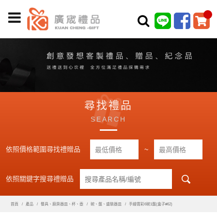
尋找禮品
SEARCH
依照價格範圍尋找禮贈品
~
依照關鍵字搜尋禮贈品
首頁
產品
餐具、廚房器皿、杯、壺
碗、盤、盛裝器皿
手繪雲彩6碗1盤(盒子#62)