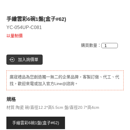
手繪雲彩6碗1盤(盒子#62)
YC-054UP-C081
以量制價
購買數量：
加入詢價單
廣宬禮品為您創造獨一無二的企業品牌，客製訂做、代工、代
找，歡迎來電或加入官方Line@諮詢。
規格
材質:陶瓷 碗/直徑12.2*高5.5cm 盤/直徑20.7*高4cm
手繪雲彩6碗1盤(盒子#62)