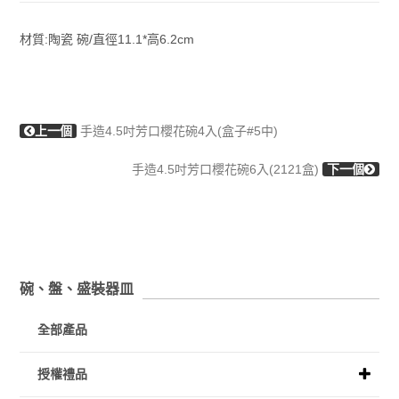
材質:陶瓷 碗/直徑11.1*高6.2cm
上一個
手造4.5吋芳口櫻花碗4入(盒子#5中)
手造4.5吋芳口櫻花碗6入(2121盒)
下一個
碗、盤、盛裝器皿
全部產品
授權禮品