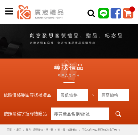
尋找禮品
SEARCH
依照價格範圍尋找禮贈品
~
依照關鍵字搜尋禮贈品
首頁
產品
餐具、廚房器皿、杯、壺
碗、盤、盛裝器皿
手造4.5吋芳口櫻花碗5入(盒子#5中)