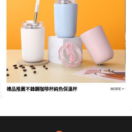
禮品推薦不鋒鋼咖啡杯純色保溫杯
E >
MORE >