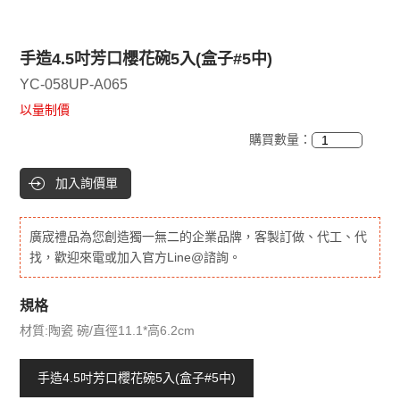
手造4.5吋芳口櫻花碗5入(盒子#5中)
YC-058UP-A065
以量制價
購買數量：
加入詢價單
廣宬禮品為您創造獨一無二的企業品牌，客製訂做、代工、代
找，歡迎來電或加入官方Line@諮詢。
規格
材質:陶瓷 碗/直徑11.1*高6.2cm
手造4.5吋芳口櫻花碗5入(盒子#5中)