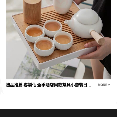
禮品推薦 客製化 全季酒店同款茶具小套裝日式定窯側把壺旅行家用功夫茶具禮品
型
E >
MORE >