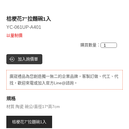
桔梗花7"拉麵碗1入
YC-061UP-A401
以量制價
購買數量：
加入詢價單
廣宬禮品為您創造獨一無二的企業品牌，客製訂做、代工、代
找，歡迎來電或加入官方Line@諮詢。
規格
材質:陶瓷 碗公/直徑17*高7cm
桔梗花7"拉麵碗1入