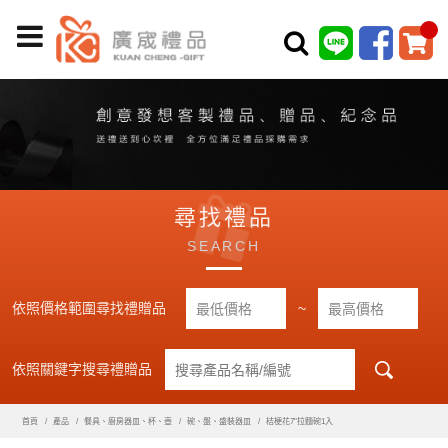
尋找禮品
SEARCH
依照價格範圍尋找禮贈品
~
依照關鍵字搜尋禮贈品
首頁
產品
餐具、廚房器皿、杯、壺
碗、盤、盛裝器皿
桔梗花7"拉麵碗1入