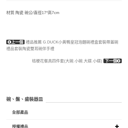
材質:陶瓷 碗公/直徑17*高7cm
上一個
禮品推薦 G.DUCK小黃鴨皇冠泡麵碗禮盒套裝帶蓋碗
禮品套裝陶瓷雙耳碗伴手禮
桔梗花餐具四件套(大碗.小碗.大碟.小碟)
下一個
碗、盤、盛裝器皿
全部產品
授權禮品