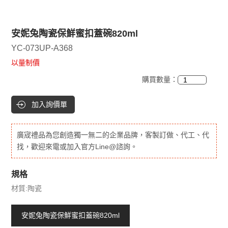
安妮兔陶瓷保鮮蜜扣蓋碗820ml
YC-073UP-A368
以量制價
購買數量：
加入詢價單
廣宬禮品為您創造獨一無二的企業品牌，客製訂做、代工、代
找，歡迎來電或加入官方Line@諮詢。
規格
材質:陶瓷
安妮兔陶瓷保鮮蜜扣蓋碗820ml