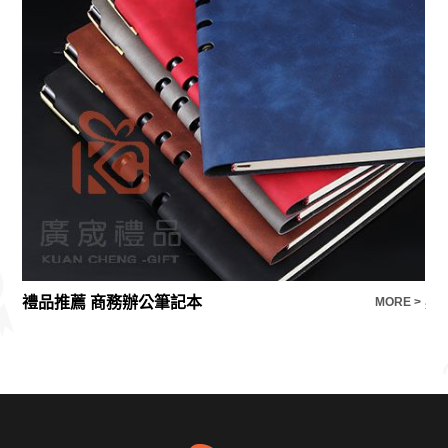
禮品推薦 商務辦公筆記本
英
E >
MORE >