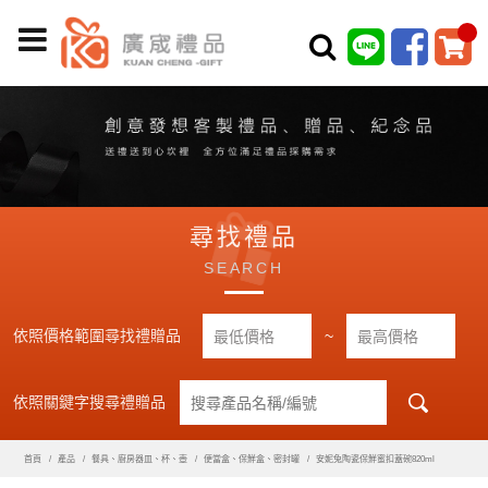
尋找禮品
SEARCH
依照價格範圍尋找禮贈品
~
依照關鍵字搜尋禮贈品
首頁
產品
餐具、廚房器皿、杯、壺
便當盒、保鮮盒、密封罐
安妮兔陶瓷保鮮蜜扣蓋碗820ml